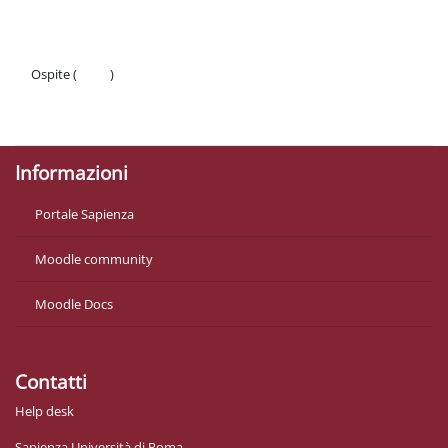
Ospite (
Login
)
Politiche
Ottieni l'app mobile
Informazioni
Portale Sapienza
Moodle community
Moodle Docs
Contatti
Help desk
Sapienza Università di Roma