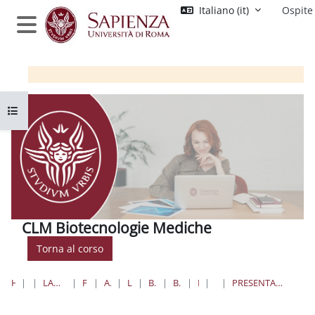
Vai al contenuto principale
Italiano ‎(it)‎
Ospite
Pannello laterale
Apri indice del corso
CLM Biotecnologie Mediche
Torna al corso
HOME
CORSI
LAUREE TRIENNALI, MAGISTRALI, A CICLO UNICO
FARMACIA E MEDICINA
AREA BIOTECNOLOGICA
LAUREE MAGISTRALI
BIOTECNOLOGIE MEDICHE
BIOTECNOLOGIE MEDICHE
INTRODUZIONE
FORUM NEWS
PRESENTAZIONE ULTERIORI OPPORTUNITÀ DI TESI- INCONTRO A DISTANZA 24 MARZO 2025