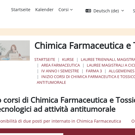
Startseite
Kalender
Corsi
Deutsch ‎(de)‎
S
Chimica Farmaceutica e 
STARTSEITE
KURSE
LAUREE TRIENNALI, MAGISTRA
AREA FARMACEUTICA
LAUREE MAGISTRALI A CI
IV ANNO I SEMESTRE
FARMA 3
ALLGEMEINES
INIZIO CORSI DI CHIMICA FARMACEUTICA E TOSSIC
ANTITUMORALE
o corsi di Chimica Farmaceutica e Tossi
cnologici ad attività antitumorale
ponibilità di due posti per internato in Chimica Farmaceutica
O