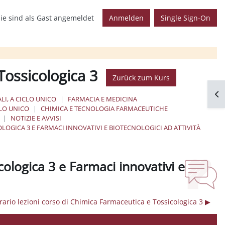
ie sind als Gast angemeldet
Anmelden
Single Sign-On
Tossicologica 3
Zurück zum Kurs
Blo
LI, A CICLO UNICO
FARMACIA E MEDICINA
CLO UNICO
CHIMICA E TECNOLOGIA FARMACEUTICHE
NOTIZIE E AVVISI
OLOGICA 3 E FARMACI INNOVATIVI E BIOTECNOLOGICI AD ATTIVITÀ
cologica 3 e Farmaci innovativi e
rario lezioni corso di Chimica Farmaceutica e Tossicologica 3 ▶︎