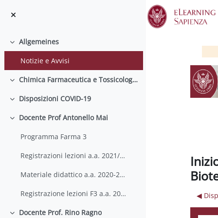
Zum Hauptinhalt
Allgemeines
Einklappen
Notizie e Avvisi
Chimica Farmaceutica e Tossicologica 3
Einklappen
Disposizioni COVID-19
Einklappen
Docente Prof Antonello Mai
Einklappen
Programma Farma 3
Registrazioni lezioni a.a. 2021/2022
Inizi
Biote
Materiale didattico a.a. 2020-2021
Registrazione lezioni F3 a.a. 2020-2021
◀︎ Dis
Docente Prof. Rino Ragno
Einklappen