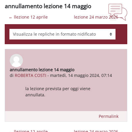
annullamento lezione 14 maggio
← llezione 12 aprile
lezione 24 marzo 2026 →
Modalità visualizzazione
annullamento lezione 14 maggio
Numero di risposte: 0
di
ROBERTA COSTI
-
martedì, 14 maggio 2024, 07:14
la lezione prevista per oggi viene
annullata.
Permalink
← llezione 12 aprile
lezione 24 marzo 2026 →