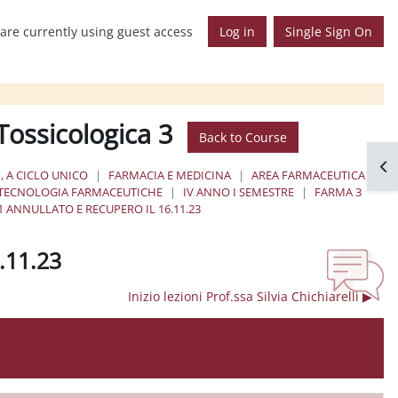
are currently using guest access
Log in
Single Sign On
Tossicologica 3
Back to Course
Op
, A CICLO UNICO
FARMACIA E MEDICINA
AREA FARMACEUTICA
 TECNOLOGIA FARMACEUTICHE
IV ANNO I SEMESTRE
FARMA 3
1 ANNULLATO E RECUPERO IL 16.11.23
6.11.23
Inizio lezioni Prof.ssa Silvia Chichiarelli ▶︎