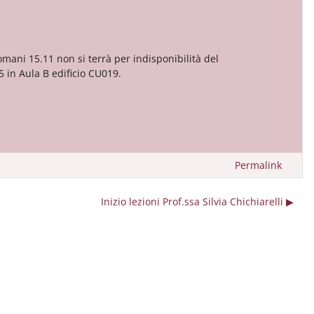
domani 15.11 non si terrà per indisponibilità del
5 in Aula B edificio CU019.
Permalink
Inizio lezioni Prof.ssa Silvia Chichiarelli ▶︎