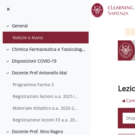
Skip to main content
General
Collapse
Notizie e Avvisi
Chimica Farmaceutica e Tossicologica 3
Collapse
Disposizioni COVID-19
Collapse
Docente Prof Antonello Mai
Collapse
Programma Farma 3
Lezi
Registrazioni lezioni a.a. 2021/2022
◀︎ Cam
Materiale didattico a.a. 2020-2021
Displ
Registrazione lezioni F3 a.a. 2020-2021
Docente Prof. Rino Ragno
Collapse