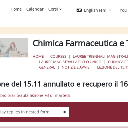
Home
Calendar
Corsi
English ‎(en)‎
You 
Chimica Farmaceutica e 
HOME
COURSES
LAUREE TRIENNALI, MAGISTRALI
LAUREE MAGISTRALI A CICLO UNICO
CHIMICA E
GENERAL
NOTIZIE E AVVISI
LEZIONE DEL 15.1
one del 15.11 annullato e recupero il 1
bio orario/aula lezione F3 di martedì
ay mode