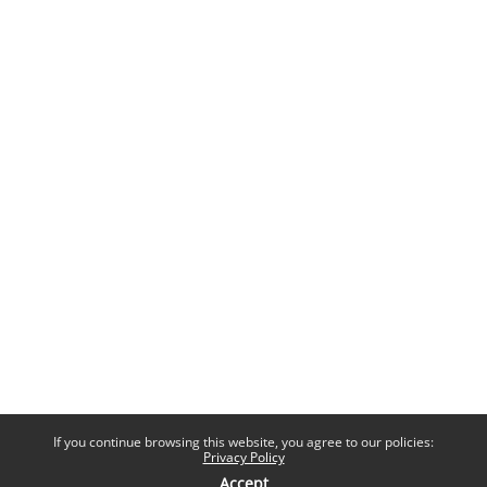
If you continue browsing this website, you agree to our policies:
Privacy Policy
Accept