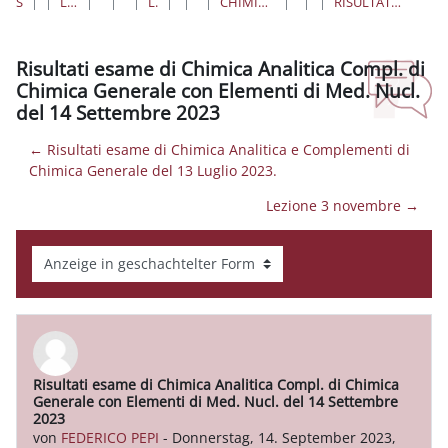
STARTSEITE
KURSE
LAUREE TRIENNALI, MAGISTRALI, A CICLO UNICO
FARMACIA E MEDICINA
AREA FARMACEUTICA
LAUREE MAGISTRALI A CICLO UNICO
FARMACIA
II ANNO I SEMESTRE
CHIMICA ANALITICA E COMPLEMENTI DI CHIMICA GENERALE CON ELEMENTI DI MEDICINA NUCLEARE (M-Z)
INIZIO LEZIONI
ANNUNCI
RISULTATI ESAME DI CHIMICA ANALITICA COMPL. DI CHIMICA GENERALE CON ELEMENTI DI MED. NUCL. DEL 14 SETTEMBRE 2023
Risultati esame di Chimica Analitica Compl. di
Chimica Generale con Elementi di Med. Nucl.
del 14 Settembre 2023
← Risultati esame di Chimica Analitica e Complementi di
Chimica Generale del 13 Luglio 2023.
Lezione 3 novembre →
Anzeigemodus
Risultati esame di Chimica Analitica Compl. di Chimica
Anzahl Antworten: 0
Generale con Elementi di Med. Nucl. del 14 Settembre
2023
von
FEDERICO PEPI
-
Donnerstag, 14. September 2023,