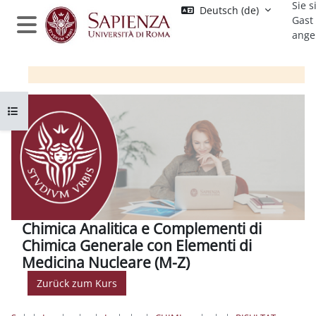
Sie s
Zum Hauptinhalt
Deutsch ‎(de)‎
Gast
ange
Website-Übersicht
Kursindex öffnen
Chimica Analitica e Complementi di
Chimica Generale con Elementi di
Medicina Nucleare (M-Z)
Zurück zum Kurs