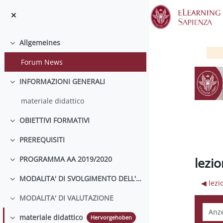
Zum Hauptinhalt
Allgemeines
Einklappen
Forum News
INFORMAZIONI GENERALI
Einklappen
materiale didattico
OBIETTIVI FORMATIVI
Einklappen
PREREQUISITI
Einklappen
lezi
PROGRAMMA AA 2019/2020
Einklappen
MODALITA' DI SVOLGIMENTO DELL'INSEGNAMENTO
◀︎ lez
Einklappen
MODALITA' DI VALUTAZIONE
Einklappen
Anzei
materiale didattico
Hervorgehoben
Einklappen