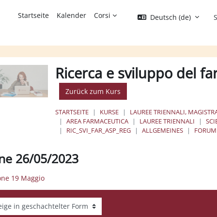
Startseite
Kalender
Corsi
Deutsch ‎(de)‎
S
Ricerca e sviluppo del fa
Zurück zum Kurs
STARTSEITE
KURSE
LAUREE TRIENNALI, MAGISTRA
AREA FARMACEUTICA
LAUREE TRIENNALI
SCI
RIC_SVI_FAR_ASP_REG
ALLGEMEINES
FORUM
one 26/05/2023
ione 19 Maggio
gemodus