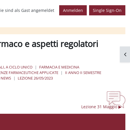
ie sind als Gast angemeldet
Anmelden
Single Sign-On
rmaco e aspetti regolatori
Blo
LI, A CICLO UNICO
FARMACIA E MEDICINA
ENZE FARMACEUTICHE APPLICATE
II ANNO II SEMESTRE
 NEWS
LEZIONE 26/05/2023
Lezione 31 Maggio ▶︎