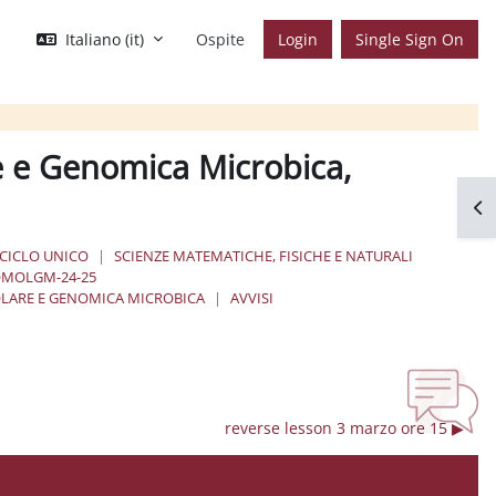
Italiano ‎(it)‎
Ospite
Login
Single Sign On
e e Genomica Microbica,
Apr
 CICLO UNICO
SCIENZE MATEMATICHE, FISICHE E NATURALI
MOLGM-24-25
OLARE E GENOMICA MICROBICA
AVVISI
reverse lesson 3 marzo ore 15 ▶︎