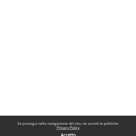
Se prosegui nella navigazione del sito, ne accetti le politiche:
Privacy Policy
Accetto