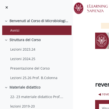
Vai al contenuto principale
Benvenuti al Corso di Microbiologia molecolare e Genomica microbica
Minimizza
Avvisi
Struttura del Corso
Minimizza
Lezioni 2023.24
Lezioni 2024.25
Presentazione del Corso
Lezioni 25.26 Prof. B.Colonna
reve
Materiale didattico
Minimizza
◀︎ rev
22- 23 materiale didattico Prof. Bianca Colonna
Modali
lezioni 2019-20