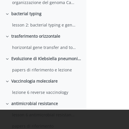
organizzazione del genoma Carattoli 9 ottobre 2025
bacterial typing
Minimizza
lesson 2: bacterial typing e genomica 23 Ott 2025 Carattoli
trasferimento orizzontale
Minimizza
horizontal gene transfer and toxin-antitoxin
Evoluzione di Klebsiella pneumoniae
Minimizza
papers di riferimento e lezione
Vaccinologia molecolare
Minimizza
lezione 6 reverse vaccinology
antimicrobial resistance
Minimizza
lesson 6 antimicrobial resistance 2025
papers di riferimento