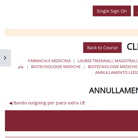
Single Sign On
CL
Back to Course
فتح 
FARMACIA E MEDICINA
LAUREE TRIENNALI, MAGISTRALI
BIOTECNOLOGIE MEDICHE
BIOTECNOLOGIE MEDICHE
عام
ANNULLAMENTO LEZION
ANNULLAMENT
Bando outgoing per paesi extra UE ◀︎