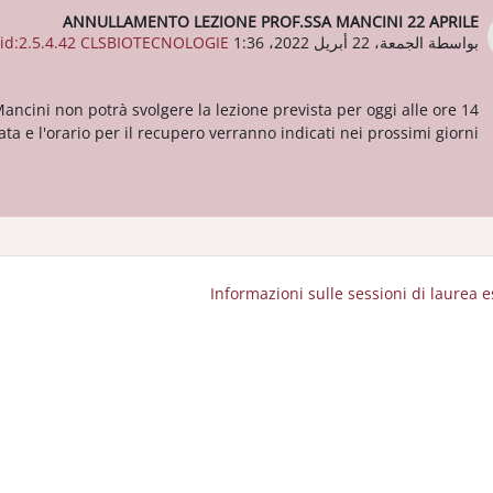
ANNULLAMENTO LEZIONE PROF.SSA MANCINI 22 APRILE
عدد الردود: 0
بواسطة
الجمعة، 22 أبريل 2022، 1:36 PM
oid:2.5.4.42 CLSBIOTECNOLOGIE
ancini non potrà svolgere la lezione prevista per oggi alle ore 14.
ata e l'orario per il recupero verranno indicati nei prossimi giorni.