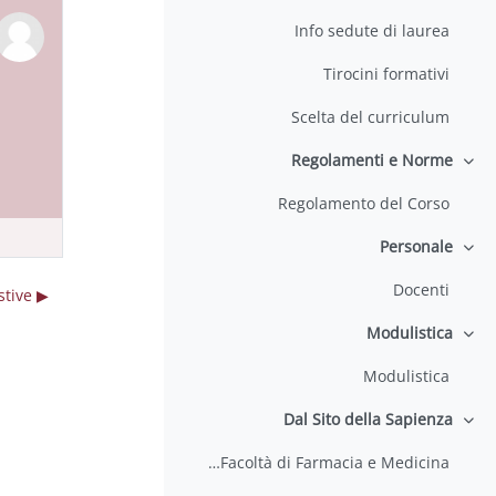
Info sedute di laurea
Tirocini formativi
Scelta del curriculum
Regolamenti e Norme
طي
Regolamento del Corso
Personale
طي
Docenti
▶︎ Informazioni sulle sessioni di laurea estive
Modulistica
طي
Modulistica
Dal Sito della Sapienza
طي
Corsi di Laurea della Facoltà di Farmacia e Medicina