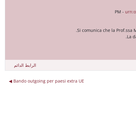
-
urn:
Si comunica che la Prof.ssa M
La d
الرابط الدائم
Bando outgoing per paesi extra UE ◀︎