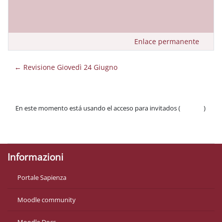
Enlace permanente
← Revisione Giovedì 24 Giugno
En este momento está usando el acceso para invitados (
Acceder
)
Políticas
Descargar la app para dispositivos móviles
Informazioni
Portale Sapienza
Moodle community
Moodle Docs