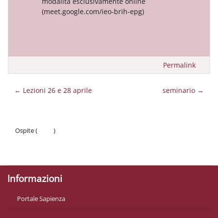
modalità esclusivamente online
(meet.google.com/ieo-brih-epg)
Permalink
← Lezioni 26 e 28 aprile
seminario →
Ospite (
Login
)
Politiche
Ottieni l'app mobile
Informazioni
Portale Sapienza