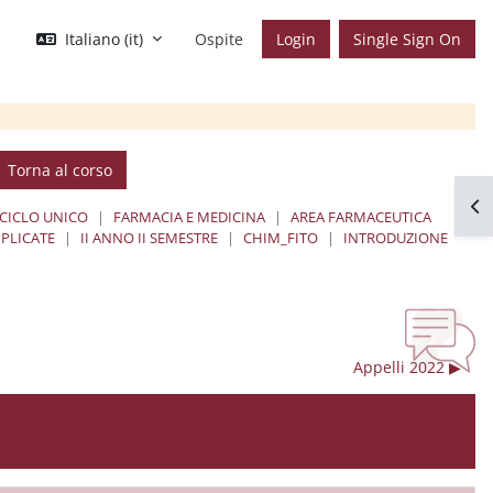
Italiano ‎(it)‎
Ospite
Login
Single Sign On
Torna al corso
Apr
 CICLO UNICO
FARMACIA E MEDICINA
AREA FARMACEUTICA
PLICATE
II ANNO II SEMESTRE
CHIM_FITO
INTRODUZIONE
Appelli 2022 ▶︎