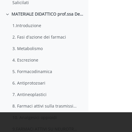
Salicilati
MATERIALE DIDATTICO prof.ssa Desideri
Minimizza
1.Introduzione
2. Fasi d'azione dei farmaci
3. Metabolismo
4. Escrezione
5. Formacodinamica
6. Antiprotozoari
7. Antineoplastici
8. Farmaci attivi sulla trasmissione colinergica
10. Analgesici oppioidi
9.FARMACI ATTIVI SU NEUROTRASMISSIONE ADRENERGICA