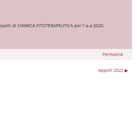
 appelli di CHIMICA FITOTERAPEUTICA per l'.a.a 2020-
Permalink
Appelli 2022 ▶︎