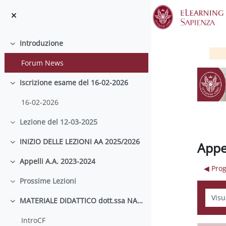
Vai al contenuto principale
Introduzione
Minimizza
Forum News
Iscrizione esame del 16-02-2026
Minimizza
16-02-2026
Lezione del 12-03-2025
Minimizza
INIZIO DELLE LEZIONI AA 2025/2026
Appe
Minimizza
Appelli A.A. 2023-2024
Minimizza
◀︎ Pr
Prossime Lezioni
Minimizza
Modali
MATERIALE DIDATTICO dott.ssa NALLI
Minimizza
IntroCF