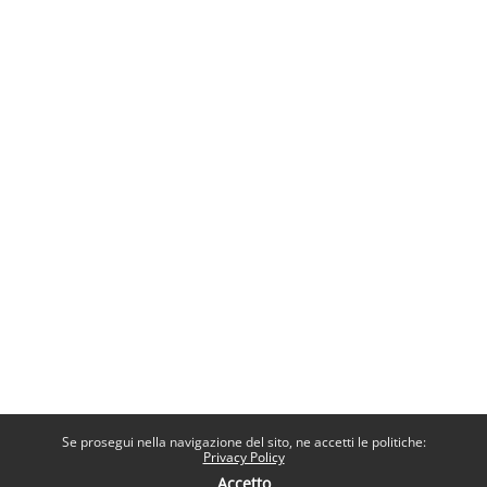
Se prosegui nella navigazione del sito, ne accetti le politiche:
Privacy Policy
Accetto