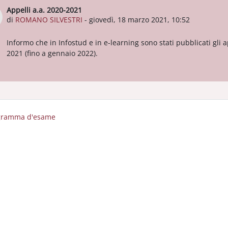
Appelli a.a. 2020-2021
Numero di risposte: 0
di
ROMANO SILVESTRI
-
giovedì, 18 marzo 2021, 10:52
Informo che in Infostud e in e-learning sono stati pubblicati gli
2021 (fino a gennaio 2022).
ogramma d'esame