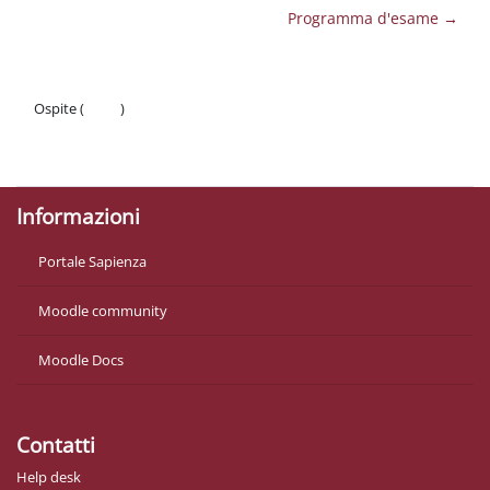
Programma d'esame →
Ospite (
Login
)
Politiche
Ottieni l'app mobile
Informazioni
Portale Sapienza
Moodle community
Moodle Docs
Contatti
Help desk