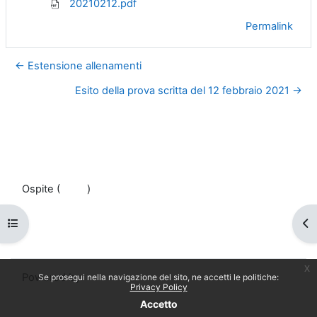
20210212.pdf
Permalink
← Estensione allenamenti
Esito della prova scritta del 12 febbraio 2021 →
Ospite (
Login
)
Politiche
Ottieni l'app mobile
Apri indice del corso
Apr
Passa al tema standard
x
Powered by
Moodle
Se prosegui nella navigazione del sito, ne accetti le politiche:
Privacy Policy
Accetto