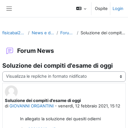
Vai al contenuto principale
Ospite
Login
Pannello laterale
fisicabai2012-2020
News e discussioni
Forum News
Soluzione dei compiti d'esame di oggi
Forum News
Soluzione dei compiti d'esame di oggi
Modalità visualizzazione
Soluzione dei compiti d'esame di oggi
Numero di risposte: 0
di
GIOVANNI ORGANTINI
-
venerdì, 12 febbraio 2021, 15:12
In allegato la soluzione dei quesiti odierni