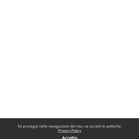
Se prosegui nella navigazione del sito, ne accetti le politiche:
Privacy Policy
Accetto