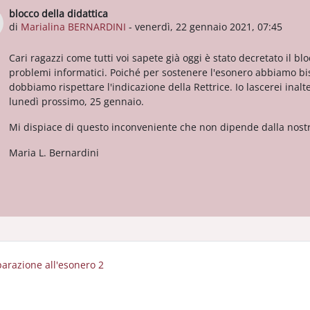
blocco della didattica
Numero di risposte: 0
di
Marialina BERNARDINI
-
venerdì, 22 gennaio 2021, 07:45
Cari ragazzi come tutti voi sapete già oggi è stato decretato il bl
problemi informatici. Poiché per sostenere l'esonero abbiamo b
dobbiamo rispettare l'indicazione della Rettrice. Io lascerei inalte
lunedì prossimo, 25 gennaio.
Mi dispiace di questo inconveniente che non dipende dalla nost
Maria L. Bernardini
parazione all'esonero 2