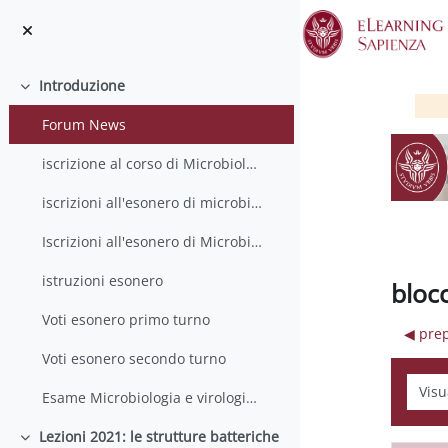
Vai al contenuto principale
Introduzione
Minimizza
Forum News
iscrizione al corso di Microbiologia 21/22
iscrizioni all'esonero di microbiologia (primo turno)
Iscrizioni all'esonero di Microbiologia (secondo turno)
istruzioni esonero
blocc
Voti esonero primo turno
◀︎ pre
Voti esonero secondo turno
Modali
Esame Microbiologia e virologia 7 Febbraio
Lezioni 2021: le strutture batteriche
Minimizza