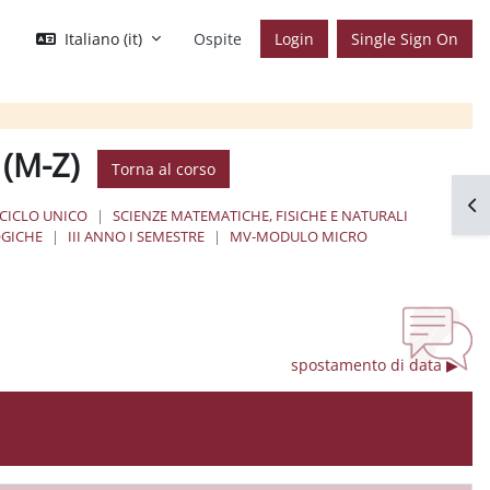
Italiano ‎(it)‎
Ospite
Login
Single Sign On
a (M-Z)
Torna al corso
Apr
 CICLO UNICO
SCIENZE MATEMATICHE, FISICHE E NATURALI
OGICHE
III ANNO I SEMESTRE
MV-MODULO MICRO
spostamento di data ▶︎