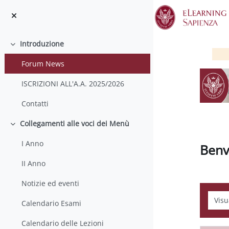
Vai al contenuto principale
Introduzione
Minimizza
Forum News
ISCRIZIONI ALL'A.A. 2025/2026
Contatti
Collegamenti alle voci dei Menù
Minimizza
I Anno
Benv
II Anno
Notizie ed eventi
Modali
Calendario Esami
Calendario delle Lezioni