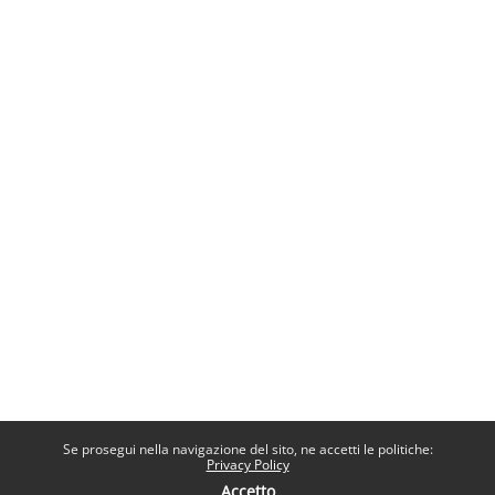
Se prosegui nella navigazione del sito, ne accetti le politiche:
Privacy Policy
Accetto