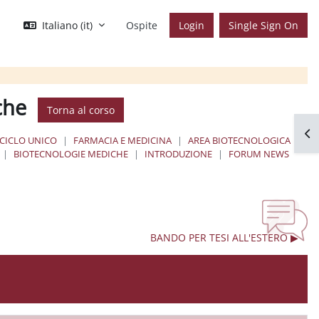
Italiano ‎(it)‎
Ospite
Login
Single Sign On
che
Torna al corso
Apr
 CICLO UNICO
FARMACIA E MEDICINA
AREA BIOTECNOLOGICA
BIOTECNOLOGIE MEDICHE
INTRODUZIONE
FORUM NEWS
BANDO PER TESI ALL'ESTERO ▶︎