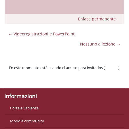
Enlace permanente
← Videoregistrazioni e PowerPoint
Nessuno a lezione →
En este momento está usando el acceso para invitados (
Acceder
)
Políticas
Descargar la app para dispositivos móviles
Informazioni
Portale Sapienza
Moodle community