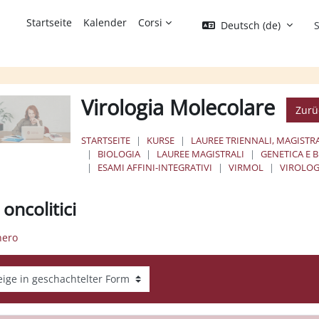
Startseite
Kalender
Corsi
Deutsch ‎(de)‎
S
Virologia Molecolare
Zurü
STARTSEITE
KURSE
LAUREE TRIENNALI, MAGISTRA
BIOLOGIA
LAUREE MAGISTRALI
GENETICA E 
ESAMI AFFINI-INTEGRATIVI
VIRMOL
VIROLOG
 oncolitici
nero
gemodus