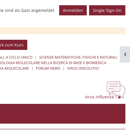
ie sind als Gast angemeldet
Anmelden
Single Sign-On
ck zum Kurs
Blo
LI, A CICLO UNICO
SCIENZE MATEMATICHE, FISICHE E NATURALI
BIOLOGIA MOLECOLARE NELLA RICERCA DI BASE E BIOMEDICA
IA MOLECOLARE
FORUM NEWS
VIRUS ONCOLITICI
virus influenza 1 ▶︎