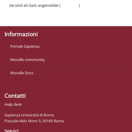
Sie sind als Gast angemeldet (
Anmelden
)
Datenschutzinfos
Laden Sie die mobile App
Informazioni
Portale Sapienza
Moodle community
Moodle Docs
Contatti
Help desk
Sapienza Università di Roma
Piazzale Aldo Moro 5, 00185 Roma
Seguici