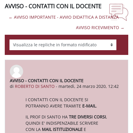
AVVISO - CONTATTI CON IL DOCENTE
← AVVISO IMPORTANTE - AVVIO DIDATTICA A DISTANZA
AVVISO RICEVIMENTO →
Modalità visualizzazione
AVVISO - CONTATTI CON IL DOCENTE
Numero di risposte: 0
di
ROBERTO DI SANTO
-
martedì, 24 marzo 2020, 12:42
I CONTATTI CON IL DOCENTE SI
POTRANNO AVERE TRAMITE
E-MAIL
.
IL PROF DI SANTO HA
TRE DIVERSI CORSI
,
QUINDI E' INDISPENZABILE SCRIVERE
CON LA
MAIL ISTITUZIONALE
E