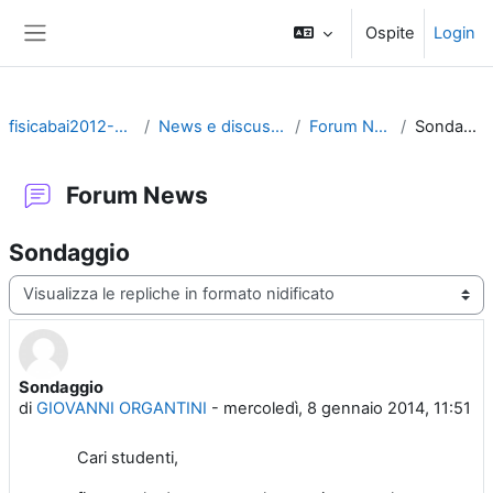
Vai al contenuto principale
Ospite
Login
Pannello laterale
fisicabai2012-2020
News e discussioni
Forum News
Sondaggio
Forum News
Sondaggio
Modalità visualizzazione
Sondaggio
Numero di risposte: 0
di
GIOVANNI ORGANTINI
-
mercoledì, 8 gennaio 2014, 11:51
Cari studenti,