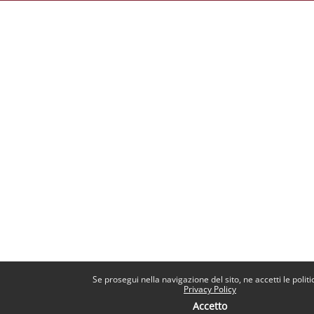
Se prosegui nella navigazione del sito, ne accetti le politi
Privacy Policy
Accetto