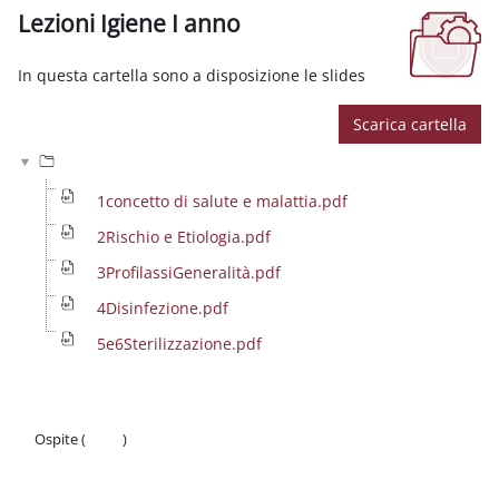
Lezioni Igiene I anno
Aggregazione dei criteri
In questa cartella sono a disposizione le slides
Scarica cartella
1concetto di salute e malattia.pdf
2Rischio e Etiologia.pdf
3ProfilassiGeneralità.pdf
4Disinfezione.pdf
5e6Sterilizzazione.pdf
Ospite (
Login
)
Politiche
Ottieni l'app mobile