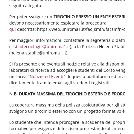
seguito allegato.
Per poter svolgere un
TIROCINIO PRESSO UN ENTE ESTERNO
,
devono necessariamente espletare la procedura
qui
descritta: https://web.uniroma1.it/fac_smfn/facsmfn/didatt
Per maggiori informazioni, contattare la segreteria didattica
(
clsbiotecnologie@uniroma1.it
), o la Prof.ssa Helena Stabile
(helena.stabile@uniroma1.it).
Si fa presente che eventuali notizie relative alla disponibilità 
laboratori di ricerca ad accogliere studenti del Corso vengono
nell'area "
Notizie ed Eventi
" di questa piattaforma ed inviate
direttamente tramite email agli studenti registrati.
N.B. DURATA MASSIMA DEL TIROCINIO ESTERNO E PROROGHE
La copertura massima della polizza assicurativa per gli studen
svolgono un tirocinio esterno con un progetto formativo è di 1
Lo studente che intenda prorogare la scadenza del proprio pr
formativo per esigenze di tesi (sempre restando all'interno de