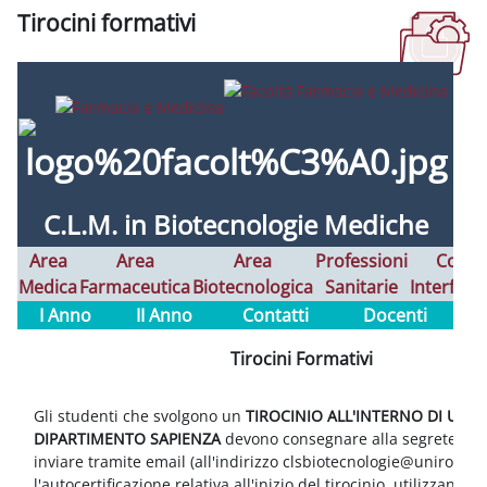
Tirocini formativi
Requisitos de finalización
C.L.
M. in
Biotecnologie
Mediche
Area
Area
Area
Professioni
Corsi
Medica
Farmaceutica
Biotecnologica
Sanitarie
Interfaco
I Anno
II Anno
Contatti
Docenti
Tirocini Formativi
Gli studenti che svolgono un
TIROCINIO ALL'INTERNO DI UN
DIPARTIMENTO SAPIENZA
devono consegnare alla segreteria d
inviare tramite email (all'indirizzo clsbiotecnologie@uniroma1.
l'autocertificazione relativa all'inizio del tirocinio, utilizzando 