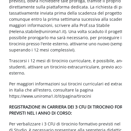
previsti), dovrà richiedere tale proroga, tramite il proprio tuto
direttamente sulla piattaforma dedicata. La richiesta di proro
tassativamente inviata prima della scadenza del progetto for
comunque entro la prima settimana sucessiva alla scadenza. 
maggiori informazioni, scrivere alla Prof.ssa Stabile
(Helena.stabile@uniroma1.it). Una volta scaduto il progetto, n
possibile prorogarlo ma sarà necessario, per proseguire il pro
tirocinio presso l'ente esterno, attivarne uno nuovo (sempre 
superando i 12 mesi complessivi).
Trascorsi i 12 mesi di tirocinio curriculare, è possibile, anche 
studenti, attivare un tirocinio extracurriculare, previo accordo
esterno.
Per maggiori informazioni sui tirocini curriculari ed extracurric
in Italia che all'estero, consultare la pagina
https://www.uniroma1.it/it/pagina/tirocini
REGISTRAZIONE IN CARRIERA DEI 3 CFU DI TIROCINIO FORMA
PREVISTI NEL I ANNO DI CORSO:
Per verbalizzare i 3 CFU di tirocinio formativo previsti nel I an
di Studio, è necessario presentare alla segreteria didattica (t