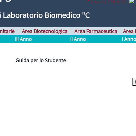
i Laboratorio Biomedico "C"
nitarie
Area Biotecnologica
Area Farmaceutica
Area 
III Anno
II Anno
I Ann
Guida per lo Studente