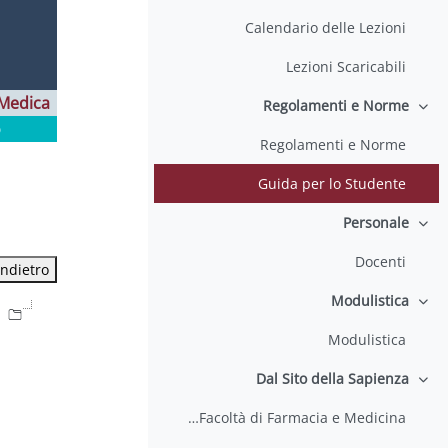
Calendario delle Lezioni
Lezioni Scaricabili
Medica
Regolamenti e Norme
طي
o
Regolamenti e Norme
Guida per lo Studente
Personale
طي
Docenti
Modulistica
طي
Modulistica
Dal Sito della Sapienza
طي
Corsi di Laurea della Facoltà di Farmacia e Medicina