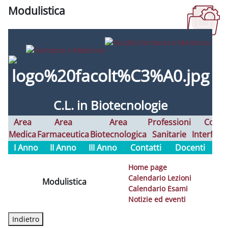
Modulistica
Aggregazione dei criteri
C.L. in
Biotecnologie
Area
Area
Area
Professioni
Corsi
Medica
Farmaceutica
Biotecnologica
Sanitarie
Interfaco
I Anno
II Anno
III Anno
Contatti
Docenti
Home page
Calendario Lezioni
Modulistica
Calendario Esami
Notizie ed eventi