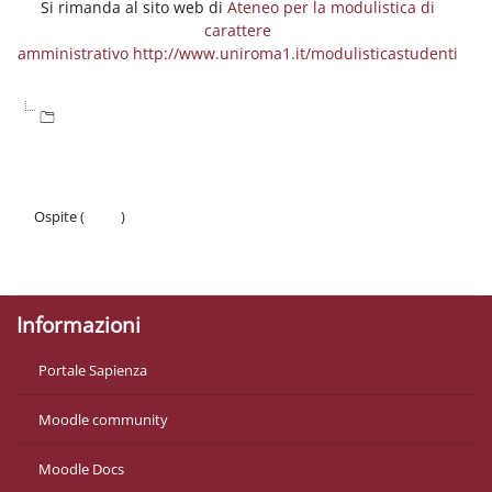
Si rimanda al sito web di
Ateneo per la modulistica di
carattere
amministrativo http://www.uniroma1.it/modulisticastudenti
Ospite (
Login
)
Politiche
Ottieni l'app mobile
Informazioni
Portale Sapienza
Moodle community
Moodle Docs