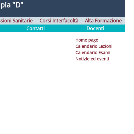
apia "D"
sioni Sanitarie
Corsi Interfacoltà
Alta Formazione
Contatti
Docenti
Home page
Calendario Lezioni
Calendario Esami
Notizie ed eventi