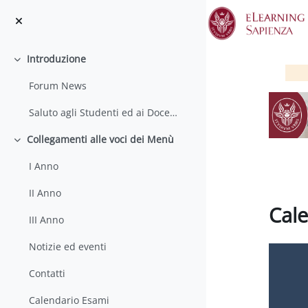
Vai al contenuto principale
Introduzione
Minimizza
Forum News
Saluto agli Studenti ed ai Docenti
Collegamenti alle voci dei Menù
Minimizza
I Anno
II Anno
Cale
III Anno
Aggregaz
Notizie ed eventi
Contatti
Calendario Esami