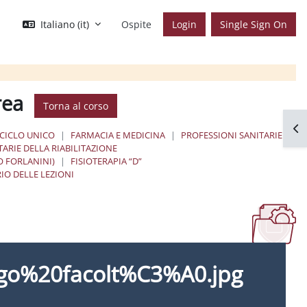
Italiano ‎(it)‎
Ospite
Login
Single Sign On
rea
Torna al corso
Apr
 CICLO UNICO
FARMACIA E MEDICINA
PROFESSIONI SANITARIE
TARIE DELLA RIABILITAZIONE
LO FORLANINI)
FISIOTERAPIA “D”
IO DELLE LEZIONI