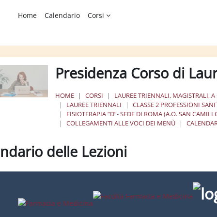
Home
Calendario
Corsi
Presidenza Corso di Lau
HOME
CORSI
LAUREE TRIENNALI, MAGISTRALI, A
LAUREE TRIENNALI
CLASSE 2 PROFESSIONI SANI
FISIOTERAPIA “D”- SEDE DI ROMA (A.O. SAN CAMIL
COLLEGAMENTI ALLE VOCI DEI MENÙ
CALENDAR
ndario delle Lezioni
ione dei criteri