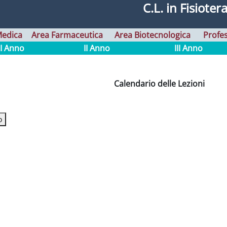
C.L. in Fisioter
Medica
Area Farmaceutica
Area Biotecnologica
Profes
I Anno
II Anno
III Anno
Calendario delle Lezioni