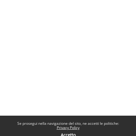
Se prosegui nella navigazione del sito, ne accetti le politiche:
Privacy Policy
Accetto