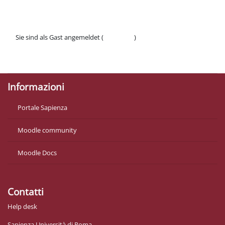
Sie sind als Gast angemeldet (
Anmelden
)
Datenschutzinfos
Laden Sie die mobile App
Informazioni
Portale Sapienza
Moodle community
Moodle Docs
Contatti
Help desk
Sapienza Università di Roma