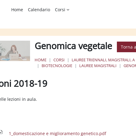
Home
Calendario
Corsi
Genomica vegetale
Torna a
HOME
CORSI
LAUREE TRIENNALI, MAGISTRALI, A
BIOTECNOLOGIE
LAUREE MAGISTRALI
GENOM
oni 2018-19
ione dei criteri
lle lezioni in aula.
1_domesticazione e miglioramento genetico.pdf