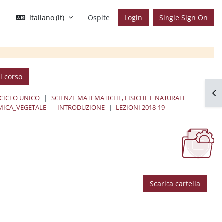
Italiano ‎(it)‎
Ospite
Login
Single Sign On
l corso
Apr
 CICLO UNICO
SCIENZE MATEMATICHE, FISICHE E NATURALI
ICA_VEGETALE
INTRODUZIONE
LEZIONI 2018-19
Scarica cartella