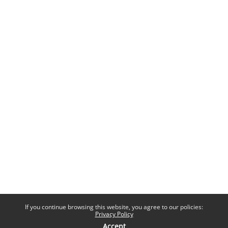
If you continue browsing this website, you agree to our policies:
Privacy Policy
Accept