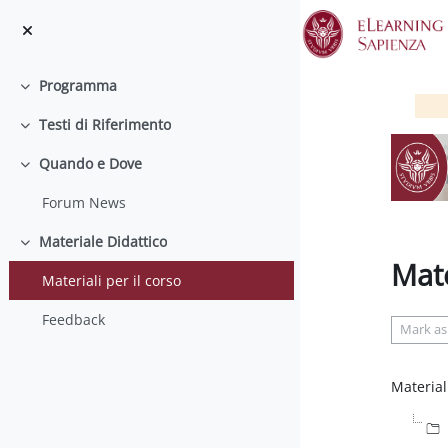
Skip to main content
Programma
Collapse
Testi di Riferimento
Collapse
Quando e Dove
Collapse
Forum News
Materiale Didattico
Collapse
Mate
Materiali per il corso
Complet
Feedback
Mark as
Material