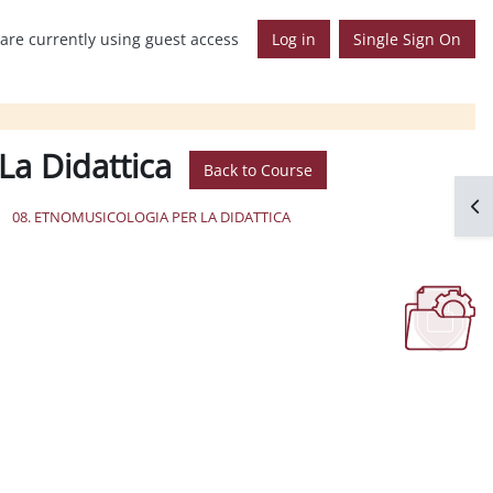
are currently using guest access
Log in
Single Sign On
La Didattica
Back to Course
Op
08. ETNOMUSICOLOGIA PER LA DIDATTICA
O