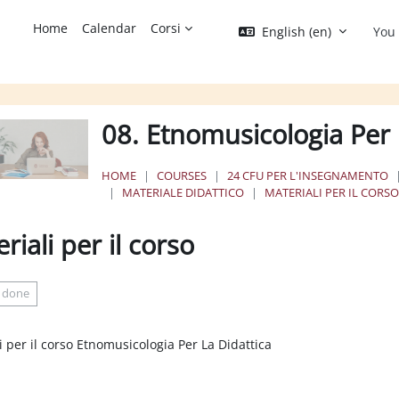
Home
Calendar
Corsi
English ‎(en)‎
You 
08. Etnomusicologia Per 
HOME
COURSES
24 CFU PER L'INSEGNAMENTO
MATERIALE DIDATTICO
MATERIALI PER IL CORS
riali per il corso
ion requirements
 done
i per il corso Etnomusicologia Per La Didattica