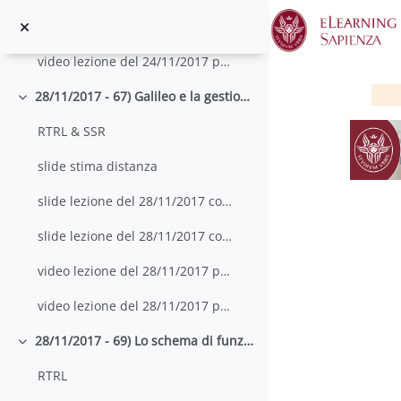
Zum Hauptinhalt
video lezione del 24/11/2017 parte 1
video lezione del 24/11/2017 parte 2
28/11/2017 - 67) Galileo e la gestione dell'integrità; 68) Stima del tempo di arrivo
Einklappen
RTRL & SSR
slide stima distanza
slide lezione del 28/11/2017 con appunti parte 1
slide lezione del 28/11/2017 con appunti parte 2
video lezione del 28/11/2017 parte 1
video lezione del 28/11/2017 parte 2
A
28/11/2017 - 69) Lo schema di funzionamento del mixer; 70) mixer doppiamente bilanciati e spurie
Einklappen
RTRL