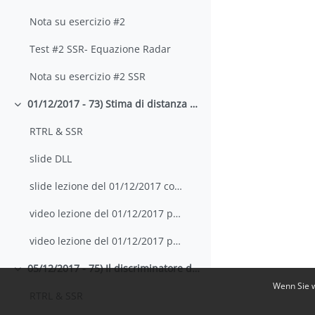
Nota su esercizio #2
Test #2 SSR- Equazione Radar
Nota su esercizio #2 SSR
01/12/2017 - 73) Stima di distanza ed Early-Late gate; 74) il discriminatore del loop DLL
Einklappen
RTRL & SSR
slide DLL
slide lezione del 01/12/2017 con appunti
video lezione del 01/12/2017 parte 1
video lezione del 01/12/2017 parte 2
05/12/2017 - 75) Il discriminatore del DLL; 76) Anello di aggancio del tempo di ritardo
Einklappen
Wenn Sie w
RTRL & SSR