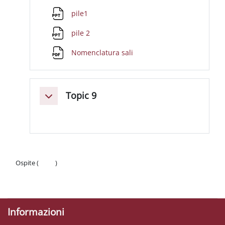
File
pile1
File
pile 2
File
Nomenclatura sali
Topic 9
Minimizza
Ospite (
Login
)
Politiche
Ottieni l'app mobile
Informazioni