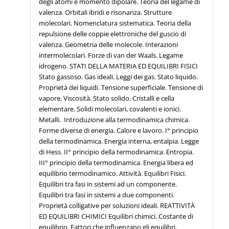
degli atomi e momento dipolare. Teoria del legame di
valenza. Orbitali ibridi e risonanza. Strutture
molecolari. Nomenclatura sistematica. Teoria della
repulsione delle coppie elettroniche del guscio di
valenza. Geometria delle molecole. Interazioni
intermolecolari. Forze di van der Waals. Legame
idrogeno. STATI DELLA MATERIA ED EQUILIBRI FISICI
Stato gassoso. Gas ideali. Leggi dei gas. Stato liquido.
Proprietà dei liquidi. Tensione superficiale. Tensione di
vapore. Viscosità. Stato solido. Cristalli e cella
elementare. Solidi molecolari, covalenti e ionici.
Metalli. Introduzione alla termodinamica chimica.
Forme diverse di energia. Calore e lavoro. I° principio
della termodinamica. Energia interna, entalpia. Legge
di Hess. II° principio della termodinamica. Entropia.
III° principio della termodinamica. Energia libera ed
equilibrio termodinamico. Attività. Equilibri Fisici.
Equilibri tra fasi in sistemi ad un componente.
Equilibri tra fasi in sistemi a due componenti.
Proprietà colligative per soluzioni ideali. REATTIVITÀ
ED EQUILIBRI CHIMICI Equilibri chimici. Costante di
equilibrio. Fattori che influenzano gli equilibri.