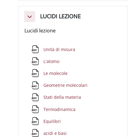
LUCIDI LEZIONE
Minimizza
Lucidi lezione
File
Unità di misura
File
L'atomo
File
Le molecole
File
Geometrie molecolari
File
Stati della materia
File
Termodinamica
File
Equilibri
File
acidi e basi