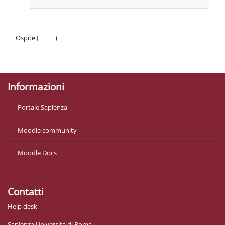
Ospite (
Login
)
Politiche
Ottieni l'app mobile
Informazioni
Portale Sapienza
Moodle community
Moodle Docs
Contatti
Help desk
Sapienza Università di Roma