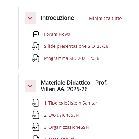
Schema della sezione
Introduzione
Minimizza tutto
Minimizza
Forum News
File
Silide presentazione SIO_25/26
File
Programma SIO 2025-2026
Materiale Didattico - Prof.
Minimizza
Villari AA. 2025-26
File
1_TipologieSistemiSanitari
File
2_EvoluzioneSSN
File
3_OrganizzazioneSSN
File