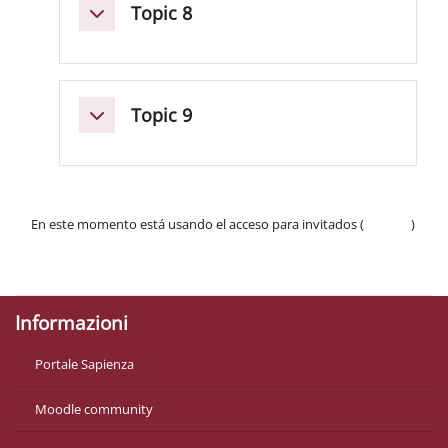
Topic 8
Colapsar
Topic 9
Colapsar
En este momento está usando el acceso para invitados (
Acceder
)
Políticas
Descargar la app para dispositivos móviles
Informazioni
Portale Sapienza
Moodle community