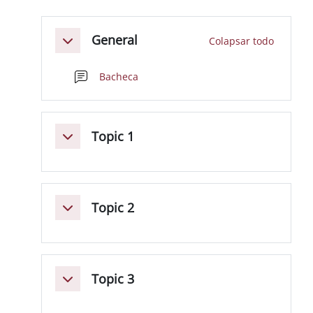
Perfilado de sección
General
Colapsar todo
Colapsar
Foro
Bacheca
Topic 1
Colapsar
Topic 2
Colapsar
Topic 3
Colapsar