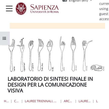
English ‎(en)‎
Skip to main content
curre
using
Side panel
guest
acces
Open course index
LABORATORIO DI SINTESI FINALE IN
DESIGN PER LA COMUNICAZIONE
VISIVA
HOME
COURSES
LAUREE TRIENNALI, MAGISTRALI, A CICLO UNICO
ARCHITETTURA
LAUREE TRIENNALI
LDSF