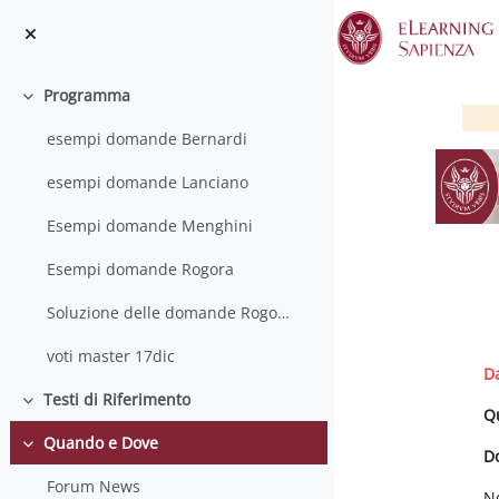
Vai al contenuto principale
Programma
Minimizza
esempi domande Bernardi
esempi domande Lanciano
Esempi domande Menghini
Esempi domande Rogora
Soluzione delle domande Rogora (con correzione refusi Q8 e Q24, 11 giugno 2018)
S
voti master 17dic
D
Testi di Riferimento
Minimizza
Q
Quando e Dove
Minimizza
D
Forum News
N