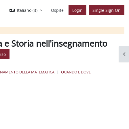
Italiano ‎(it)‎
Ospite
Login
Single Sign On
a e Storia nell'insegnamento
Apr
rso
SEGNAMENTO DELLA MATEMATICA
QUANDO E DOVE