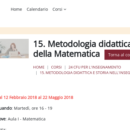
Home
Calendario
Corsi
15. Metodologia didattic
della Matematica
Torna al co
HOME
CORSI
24 CFU PER L'INSEGNAMENTO
15. METODOLOGIA DIDATTICA E STORIA NELL'IN
chema della sezione
al 12 Febbraio 2018 al 22 Maggio 2018
uando
: Martedì, ore 16 - 19
ove
: Aula I - Matematica
ota: