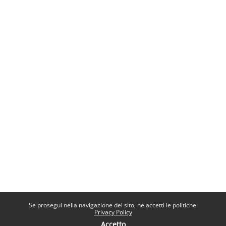
Se prosegui nella navigazione del sito, ne accetti le politiche:
Privacy Policy
Accetto