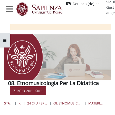
Sie s
Zum Hauptinhalt
Deutsch ‎(de)‎
Gast
ange
Website-Übersicht
Kursindex öffnen
08. Etnomusicologia Per La Didattica
Zurück zum Kurs
STARTSEITE
KURSE
24 CFU PER L'INSEGNAMENTO
08. ETNOMUSICOLOGIA PER LA DIDATTICA
MATERIALE DIDATTICO