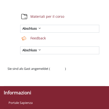
Abschnittsübersicht
Verzeichnis
Materiali per il corso
Abschluss
Feedback
Abschluss
Sie sind als Gast angemeldet (
Anmelden
)
Datenschutzinfos
Laden Sie die mobile App
Informazioni
Portale Sapienza