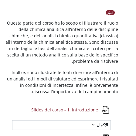
لعريضة للقسم
Questa parte del corso ha lo scopo di illustr
della chimica analitica all'interno del
chimiche, e dell'analisi chimica quantitati
all'interno della chimica analitica stessa. S
in dettaglio le fasi dell'analisi chimica e i c
scelta di un metodo analitico sulla base del
problema d
Inoltre, sono illustrate le fonti di errore a
un'analisi ed i modi di valutare ed esprimere
in condizioni di incertezza. Infine, 
discussa l'importanza del cam
ملف
Slides del corso - 1. Introduzio