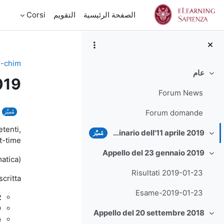
خطى إلى المحتوى الرئيسي
الصفحة الرئيسية
التقويم
Corsi
-chim
عام
طي
019
Forum News
الخ
مُميَّز
Forum domande
etenti,
Appello straordinario dell'11 aprile 2019
مُميَّز
طي
t-time.
Appello del 23 gennaio 2019
طي
atica).
Risultati 2019-01-23
critta:
Esame-2019-01-23
2
9
Appello del 20 settembre 2018
طي
e