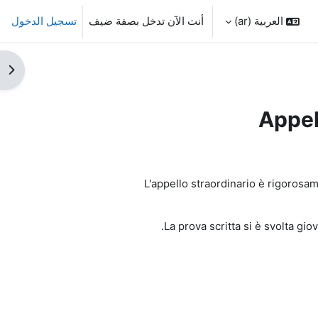
العربية ‎(ar)‎
أنت الآن تدخل بصفة ضيف
تسجيل الدخول
فتح 
Appell
L'appello straordinario è rigorosame
La prova scritta si è svolta gio