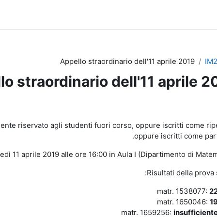
Appello straordinario dell'11 aprile 2019
IM2
o straordinario dell'11 aprile 2
طوط العريضة للقسم
nte riservato agli studenti fuori corso, oppure iscritti come rip
oppure iscritti come par
vedì 11 aprile 2019 alle ore 16:00 in Aula I (Dipartimento di Matem
Risultati della prova s
matr. 1538077:
2
matr. 1650046:
1
matr. 1659256:
insufficient