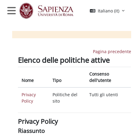
Vai al contenuto principale
Italiano ‎(it)‎
Pannello laterale
Pagina precedente
Elenco delle politiche attive
Consenso
Nome
Tipo
dell'utente
Privacy
Politiche del
Tutti gli utenti
Policy
sito
Privacy Policy
Riassunto