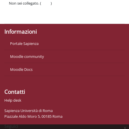
Non sei collegato. (
Login
)
Politiche
Ottieni l'app mobile
Informazioni
Portale Sapienza
Moodle community
Moodle Docs
Contatti
Help desk
Sapienza Università di Roma
Piazzale Aldo Moro 5, 00185 Roma
Seguici
x