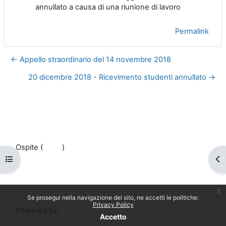
annullato a causa di una riunione di lavoro
Permalink
← Appello straordinario del 14 novembre 2018
20 dicembre 2018 - Ricevimento studenti annullato →
Ospite (
Login
)
Apri indice del corso
Apr
Politiche
Ottieni l'app mobile
Passa al tema standard
x
Se prosegui nella navigazione del sito, ne accetti le politiche:
Privacy Policy
Powered by
Moodle
Accetto