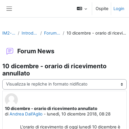
Vai al contenuto principale
Ospite
Login
Pannello laterale
IM2-chim
Introduzione
Forum News
10 dicembre - orario di ricevimento annullato
Forum News
10 dicembre - orario di ricevimento
annullato
Modalità visualizzazione
10 dicembre - orario di ricevimento annullato
Numero di risposte: 0
di
Andrea Dall'Aglio
-
lunedì, 10 dicembre 2018, 08:28
L'orario di ricevimento di oggi lunedì 10 dicembre è