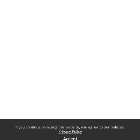
If you continue browsing this website, you agree to our policies:
Privacy Policy
Accept