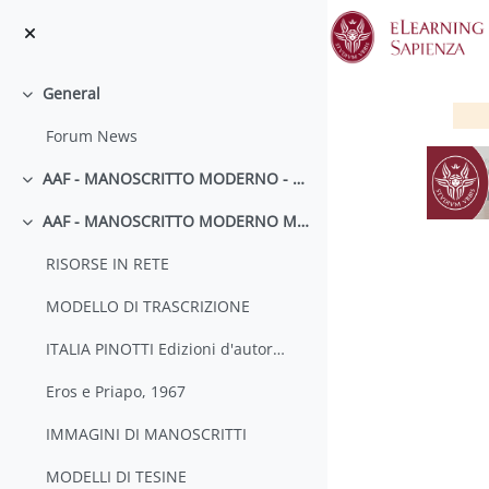
Skip to main content
General
Collapse
Forum News
AAF - MANOSCRITTO MODERNO - CALENDARIO DELLE LEZIONI
Collapse
AAF - MANOSCRITTO MODERNO MATERIALI
Collapse
RISORSE IN RETE
MODELLO DI TRASCRIZIONE
S
ITALIA PINOTTI Edizioni d'autore coatte
Eros e Priapo, 1967
IMMAGINI DI MANOSCRITTI
MODELLI DI TESINE