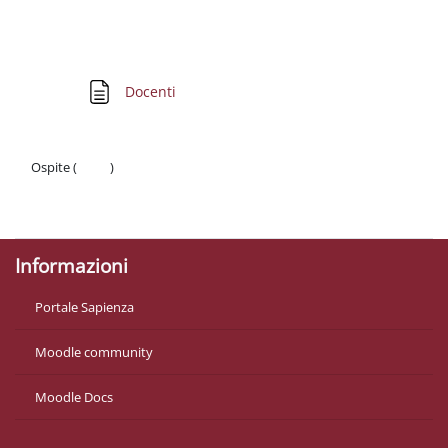
Schema della sezione
Pagina
Docenti
Ospite (
Login
)
Politiche
Ottieni l'app mobile
Informazioni
Portale Sapienza
Moodle community
Moodle Docs