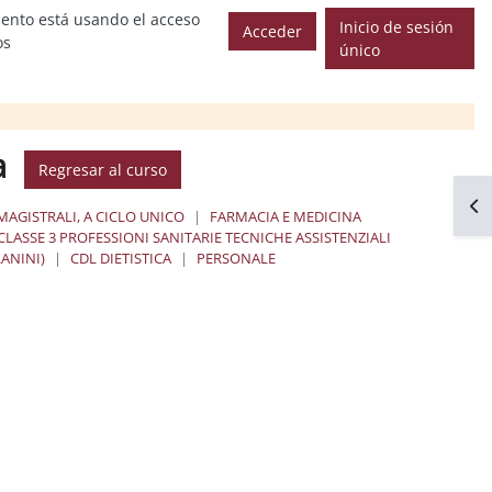
ento está usando el acceso
Inicio de sesión
Acceder
os
único
ca
Regresar al curso
Abr
MAGISTRALI, A CICLO UNICO
FARMACIA E MEDICINA
CLASSE 3 PROFESSIONI SANITARIE TECNICHE ASSISTENZIALI
LANINI)
CDL DIETISTICA
PERSONALE