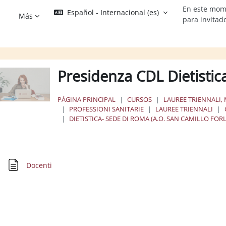
En este mom
Español - Internacional ‎(es)‎
Más
para invitad
Presidenza CDL Dietisti
PÁGINA PRINCIPAL
CURSOS
LAUREE TRIENNALI, 
PROFESSIONI SANITARIE
LAUREE TRIENNALI
DIETISTICA- SEDE DI ROMA (A.O. SAN CAMILLO FOR
erfilado de sección
Página
Docenti