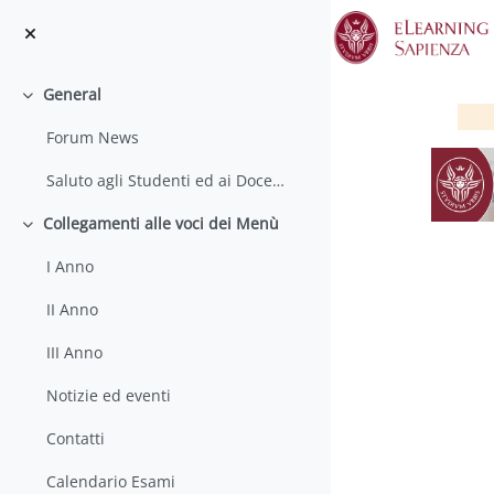
Salta al contenido principal
General
Colapsar
Forum News
Saluto agli Studenti ed ai Docenti
Collegamenti alle voci dei Menù
Colapsar
I Anno
II Anno
P
III Anno
Notizie ed eventi
Contatti
Calendario Esami