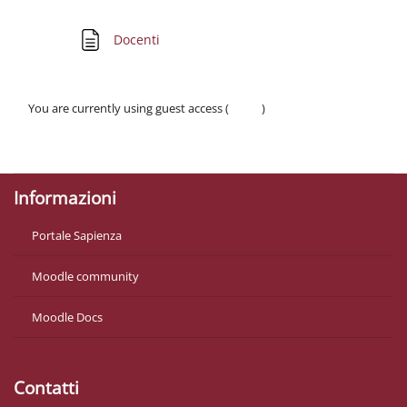
Section outline
Page
Docenti
You are currently using guest access (
Log in
)
Policies
Get the mobile app
Informazioni
Portale Sapienza
Moodle community
Moodle Docs
Contatti