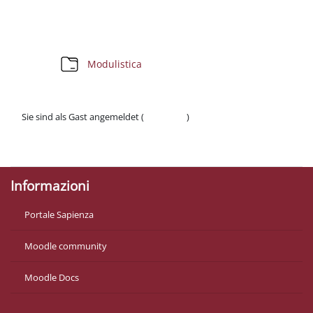
Abschnittsübersicht
Verzeichnis
Modulistica
Sie sind als Gast angemeldet (
Anmelden
)
Datenschutzinfos
Laden Sie die mobile App
Informazioni
Portale Sapienza
Moodle community
Moodle Docs