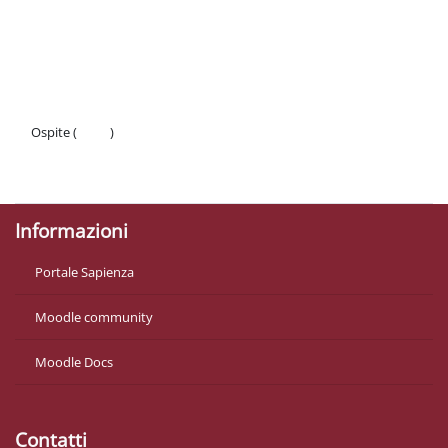
Schema della sezione
Ospite (
Login
)
Politiche
Ottieni l'app mobile
Informazioni
Portale Sapienza
Moodle community
Moodle Docs
Contatti