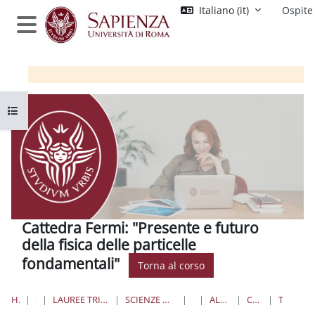
Vai al contenuto principale
Italiano ‎(it)‎
Ospite
Pannello laterale
Apri indice del corso
Cattedra Fermi: "Presente e futuro
della fisica delle particelle
fondamentali"
Torna al corso
HOME
CORSI
LAUREE TRIENNALI, MAGISTRALI, A CICLO UNICO
SCIENZE MATEMATICHE, FISICHE E NATURALI
FISICA
ALTRI INSEGNAMENTI
CATTEDRA FERMI
TOPIC 19