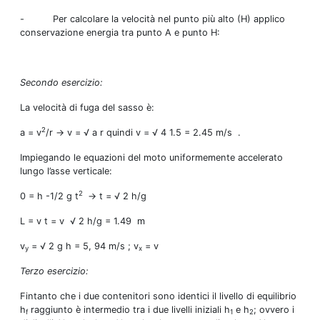
- Per calcolare la velocità nel punto più alto (H) applico
conservazione energia tra punto A e punto H:
Secondo esercizio:
La velocità di fuga del sasso è:
2
a = v
/r → v = √ a r quindi v = √ 4 1.5 = 2.45 m/s .
Impiegando le equazioni del moto uniformemente accelerato
lungo l’asse verticale:
2
0 = h -1/2 g t
→ t = √ 2 h/g
L = v t = v √ 2 h/g = 1.49 m
v
= √ 2 g h = 5, 94 m/s ; v
= v
y
x
Terzo esercizio:
Fintanto che i due contenitori sono identici il livello di equilibrio
h
raggiunto è intermedio tra i due livelli iniziali h
e h
; ovvero i
f
1
2