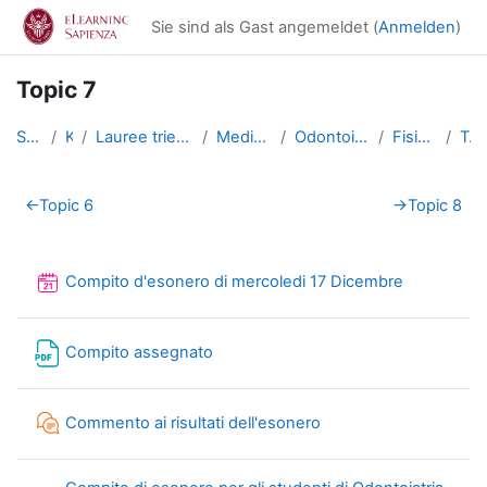
Zum Hauptinhalt
Sie sind als Gast angemeldet (
Anmelden
)
Topic 7
Startseite
Kurse
Lauree triennali, magistrali, a ciclo unico
Medicina e Odontoiatria
Odontoiatria e Protesi Dentaria
Fisica (Odontoiatria)
Topic 7
Abschnittsübersicht
←
Topic 6
→
Topic 8
Reservieru
Compito d'esonero di mercoledi 17 Dicembre
Datei
Compito assegnato
Chat
Commento ai risultati dell'esonero