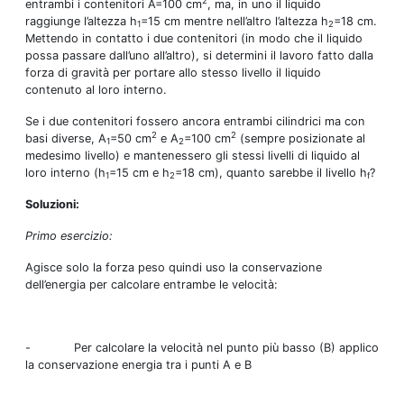
2
entrambi i contenitori A=100 cm
, ma, in uno il liquido
raggiunge l’altezza h
=15 cm mentre nell’altro l’altezza h
=18 cm.
1
2
Mettendo in contatto i due contenitori (in modo che il liquido
possa passare dall’uno all’altro), si determini il lavoro fatto dalla
forza di gravità per portare allo stesso livello il liquido
contenuto al loro interno.
Se i due contenitori fossero ancora entrambi cilindrici ma con
2
2
basi diverse, A
=50 cm
e A
=100 cm
(sempre posizionate al
1
2
medesimo livello) e mantenessero gli stessi livelli di liquido al
loro interno (h
=15 cm e h
=18 cm), quanto sarebbe il livello h
?
1
2
f
Soluzioni:
Primo esercizio:
Agisce solo la forza peso quindi uso la conservazione
dell’energia per calcolare entrambe le velocità:
- Per calcolare la velocità nel punto più basso (B) applico
la conservazione energia tra i punti A e B