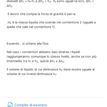
dislivelli Δh
= h
-h
e Δh
= h
- h
sono uguali ta loro, Δh
=
1
f
1
2
2
f
1
Δh
.
2
Il lavoro che compie la forza di gravità è pari a:
m
è la massa liquida che scende nel contenitore 2 (uguale a
L
quella che sale nel contenitore 1).
Essendo , si ottiene alla fine:
Nel caso i contenitori abbiano basi diverse i liquidi
raggiungeranno comunque lo stesso livello, anche se non più
intermedio tra h
e h
, quindi Δh
≠ Δh
.
1
2
1
2
Il volume di liquido di cui diminuisce h
deve essere uguale al
2
volume di cui invece diminuisce h
:
1
Datei
Compito di esonero