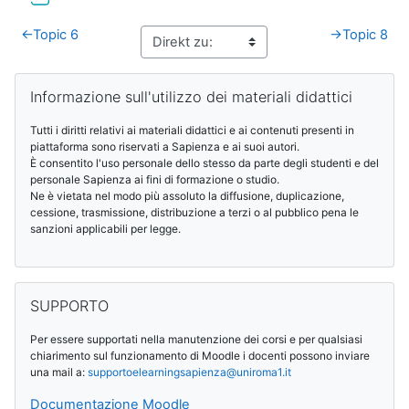
←
Topic 6
→
Topic 8
Blöcke
Informazione sull'utilizzo dei materiali didattici überspringen
Informazione sull'utilizzo dei materiali didattici
Tutti i diritti relativi ai materiali didattici e ai contenuti presenti in
piattaforma sono riservati a Sapienza e ai suoi autori.
È consentito l'uso personale dello stesso da parte degli studenti e del
personale Sapienza ai fini di formazione o studio.
Ne è vietata nel modo più assoluto la diffusione, duplicazione,
cessione, trasmissione, distribuzione a terzi o al pubblico pena le
sanzioni applicabili per legge.
SUPPORTO überspringen
SUPPORTO
Per essere supportati nella manutenzione dei corsi e per qualsiasi
chiarimento sul funzionamento di Moodle i docenti possono inviare
una mail a:
supportoelearningsapienza@
uniroma1.it
Documentazione Moodle