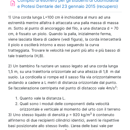
Compito di esonero per gli studenti di Odontoiatria
Aufga
e Protesi Dentarie del 23 gennaio 2015 (recupero)
1) Una corda lunga L=100 cm è inchiodata al muro ad una
estremità mentre all’altra è attaccata una palla massa di massa
m
. Sotto al punto di ancoraggio del filo, a una distanza d = 70
cm, è fissato un piolo. Quando la palla, inizialmente ferma,
viene lasciata libera di cadere (vedi figura), la corda intercetterà
il piolo e oscillerà intorno a esso seguendo la curva
tratteggiata. Trovare le velocità nei punti più alto e più basso di
tale traiettoria (H,B).
2) Un bambino fa ruotare un sasso legato ad una corda lunga
1,5 m, su una traiettoria orizzontale ad una altezza di 1,8 m dal
suolo. La cordicella si rompe ed il sasso fila via orizzontalmente
andando a cadere a L metri di distanza orizzontale dal punto.
2
Se l’accelerazione centripeta nel punto di distacco vale 4m/s
:
Quanto vale la distanza L.
Quali sono i moduli delle componenti della velocità
orizzontale e verticale al momento del urto con il terreno
3
3) Uno stesso liquido di densità ρ = 920 kg/m
è contenuto
all’interno di due recipienti cilindrici identici, aventi le rispettive
basi posizionate allo stesso livello. L’area delle basi vale per