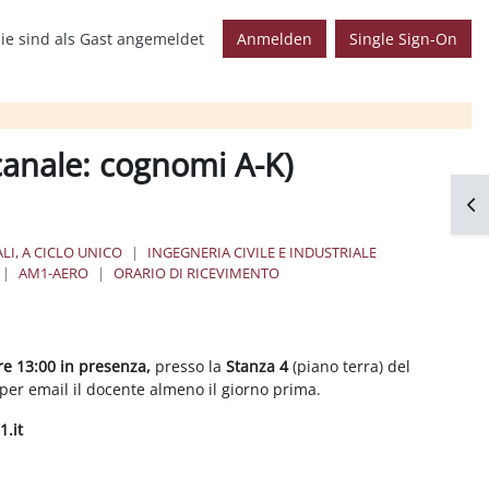
ie sind als Gast angemeldet
Anmelden
Single Sign-On
 canale: cognomi A-K)
Blo
LI, A CICLO UNICO
INGEGNERIA CIVILE E INDUSTRIALE
AM1-AERO
ORARIO DI RICEVIMENTO
ore 13:00 in presenza,
presso la
Stanza 4
(piano terra) del
e per email il docente almeno il giorno prima.
.it