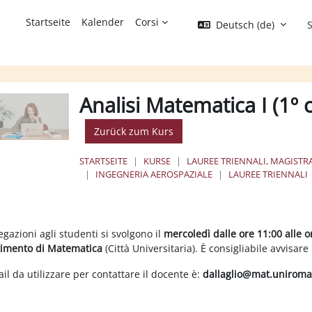
Startseite
Kalender
Corsi
Deutsch ‎(de)‎
S
Analisi Matematica I (1º
Zurück zum Kurs
STARTSEITE
KURSE
LAUREE TRIENNALI, MAGISTRA
INGEGNERIA AEROSPAZIALE
LAUREE TRIENNALI
chnittsübersicht
egazioni agli studenti si svolgono il
mercoledì dalle ore 11:00 alle 
timento di Matematica
(Città Universitaria). È consigliabile avvisar
il da utilizzare per contattare il docente è:
dallaglio@mat.uniroma1