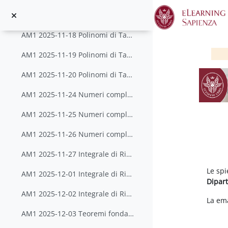
Zum Hauptinhalt
AM1 2025-11-17 Teorema di De LHopital
AM1 2025-11-18 Polinomi di Taylor
AM1 2025-11-19 Polinomi di Taylor
AM1 2025-11-20 Polinomi di Taylor
AM1 2025-11-24 Numeri complessi
AM1 2025-11-25 Numeri complessi
AM1 2025-11-26 Numeri complessi
AM1 2025-11-27 Integrale di Riemann
Abs
Le spi
AM1 2025-12-01 Integrale di Riemann
Dipar
AM1 2025-12-02 Integrale di Riemann
La ema
AM1 2025-12-03 Teoremi fondamentali del calcolo integrale