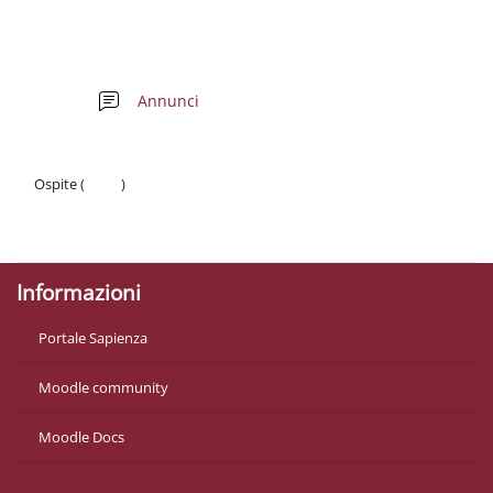
Schema della sezione
Forum
Annunci
Ospite (
Login
)
Politiche
Ottieni l'app mobile
Informazioni
Portale Sapienza
Moodle community
Moodle Docs