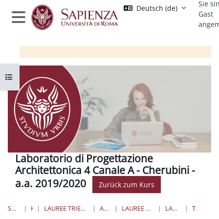
Sie si
Zum Hauptinhalt
Deutsch ‎(de)‎
Gast
angem
Website-Übersicht
Kursindex öffnen
Laboratorio di Progettazione
Architettonica 4 Canale A - Cherubini -
a.a. 2019/2020
Zurück zum Kurs
STARTSEITE
KURSE
LAUREE TRIENNALI, MAGISTRALI, A CICLO UNICO
ARCHITETTURA
LAUREE MAGISTRALI A CICLO UNICO
LABPROARC4A_2020
TOPIC 18