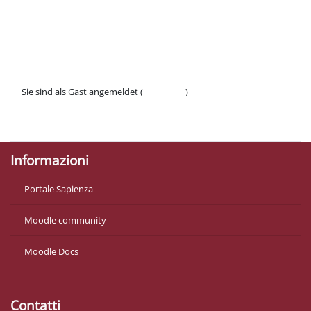
Abschnittsübersicht
Sie sind als Gast angemeldet (
Anmelden
)
Datenschutzinfos
Laden Sie die mobile App
Informazioni
Portale Sapienza
Moodle community
Moodle Docs
Contatti